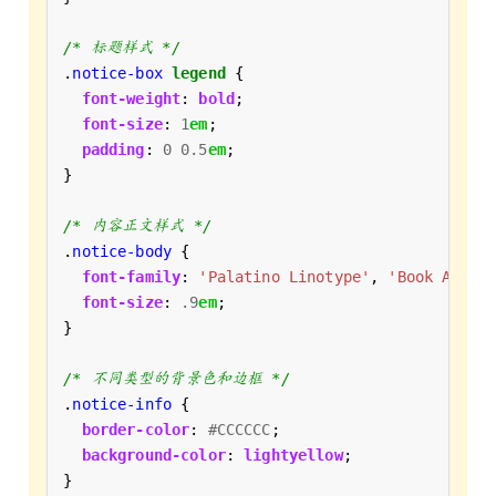
/* 标题样式 */
.
notice-box
legend
font-weight
: 
bold
font-size
: 
1
em
padding
: 
0
0.5
em
/* 内容正文样式 */
.
notice-body
font-family
: 
'Palatino Linotype'
, 
'Book Antiq
font-size
: 
.9
em
/* 不同类型的背景色和边框 */
.
notice-info
border-color
: 
#CCCCCC
background-color
: 
lightyellow