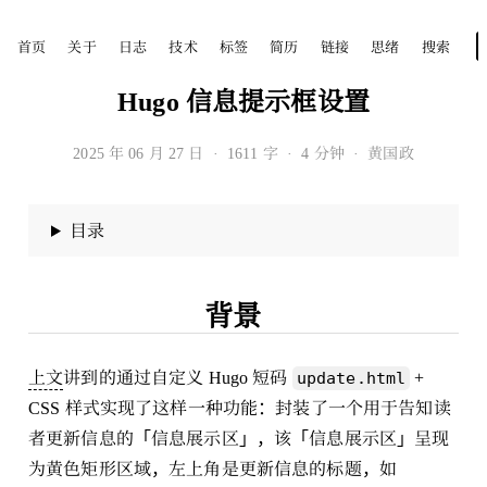
首页
关于
日志
技术
标签
简历
链接
思绪
搜索
Hugo 信息提示框设置
2025 年 06 月 27 日
·
1611 字
·
4 分钟
·
黄国政
目录
背景
上文
讲到的通过自定义 Hugo 短码
+
update.html
CSS 样式实现了这样一种功能：封装了一个用于告知读
者更新信息的「信息展示区」，该「信息展示区」呈现
为黄色矩形区域，左上角是更新信息的标题，如