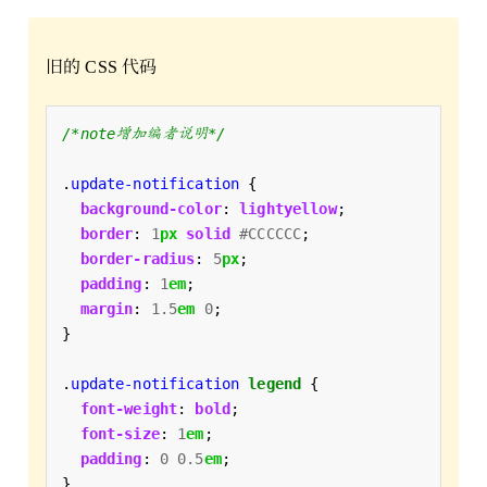
旧的 CSS 代码
/*note增加编者说明*/
.
update-notification
background-color
: 
lightyellow
border
: 
1
px
solid
#CCCCCC
border-radius
: 
5
px
padding
: 
1
em
margin
: 
1.5
em
0
.
update-notification
legend
font-weight
: 
bold
font-size
: 
1
em
padding
: 
0
0.5
em