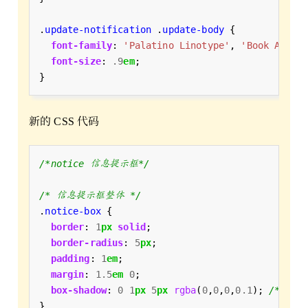
.
update-notification
 .
update-body
font-family
: 
'Palatino Linotype'
, 
'Book Antiq
font-size
: 
.9
em
新的 CSS 代码
/*notice 信息提示框*/
/* 信息提示框整体 */
.
notice-box
border
: 
1
px
solid
border-radius
: 
5
px
padding
: 
1
em
margin
: 
1.5
em
0
box-shadow
: 
0
1
px
5
px
rgba
(
0
,
0
,
0
,
0.1
); 
/*这段