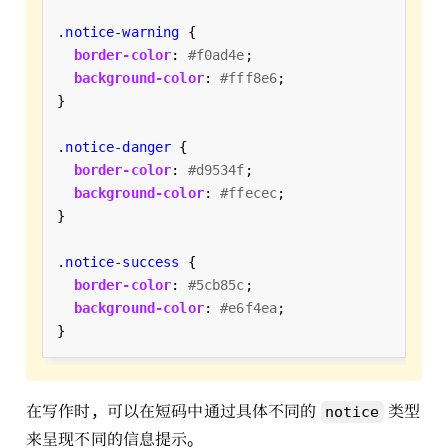
.
notice-warning
border-color
: 
#f0ad4e
background-color
: 
#fff8e6
.
notice-danger
border-color
: 
#d9534f
background-color
: 
#ffecec
.
notice-success
border-color
: 
#5cb85c
background-color
: 
#e6f4ea
在写作时，可以在短码中通过具体不同的
类型
notice
来呈现不同的信息提示。