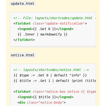
update.html
<!-- File: layouts/shortcodes/update.html -->
<
fieldset
class
=
"update-notification"
  <
legend
>{{ .Get 0 }}</
legend
</
fieldset
notice.html
<!-- layouts/shortcodes/notice.html -->
<
fieldset
class
=
"notice-box notice-{{ $type }}"
  <
legend
>{{ $title }}</
legend
  <
div
class
=
"notice-body"